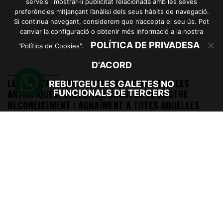
serveis i mostrar-li publicitat relacionada amb les seves
preferències mitjançant l’anàlisi dels seus hàbits de navegació.
Si continua navegant, considerem que n’accepta el seu ús. Pot
canviar la configuració o obtenir més informació a la nostra
POLÍTICA DE PRIVADESA
"Política de Cookies".
D'ACORD
.....................
LES ENTITATS QUE PORTEM A TERME PARELLES
REBUTGEU LES GALETES NO
ARTÍSTIQUES, VOLEM FER CONSTAR EL NOSTRE
FUNCIONALS DE TERCERS
RECONEIXEMENT I AGRAÏMENT A TOTES AQUELLES
PERSONES QUE PARTICIPEN EN EL PROJECTE.
.....................
PARELLES ARTÍSTIQUES ÉS UN PROJECTE
D’
OSONAMENT
AMB EL SUPORT DE NAURA
FUNDACIÓ
CAIXA MANLLEU
I
BBVA