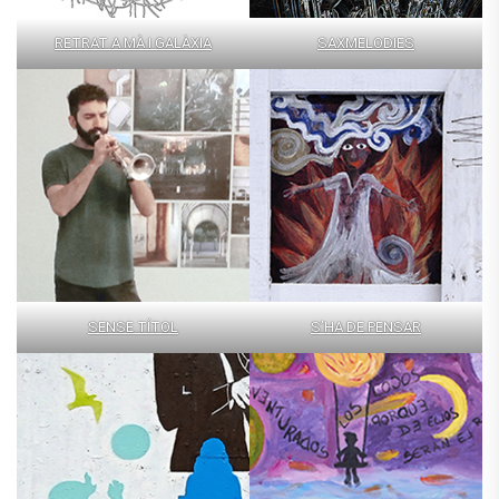
RETRAT A MÀ I GALÀXIA
SAXMELODIES
SENSE TÍTOL
S’HA DE PENSAR