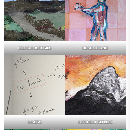
GELOS I HISTÒRIES
HOMO CÒSMIC
IMMERS
IMPONENT REFLEXE