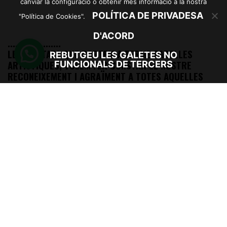
canviar la configuració o obtenir més informació a la nostra
POLÍTICA DE PRIVADESA
"Política de Cookies".
D'ACORD
.....................
LES ENTITATS QUE PORTEM A TERME PARELLES
REBUTGEU LES GALETES NO
ARTÍSTIQUES, VOLEM FER CONSTAR EL NOSTRE
FUNCIONALS DE TERCERS
RECONEIXEMENT I AGRAÏMENT A TOTES AQUELLES
PERSONES QUE PARTICIPEN EN EL PROJECTE.
.....................
PARELLES ARTÍSTIQUES ÉS UN PROJECTE
D’
OSONAMENT
AMB EL SUPORT DE NAURA
FUNDACIÓ
CAIXA MANLLEU
I
BBVA