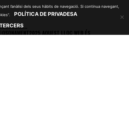
çant l’anàlisi dels seus hàbits de navegació. Si continua navegant,
POLÍTICA DE PRIVADESA
okies".
...................
 TERCERS
OSONAMENT2025 AQUEST LLOC WEB ÉS
ITULARITAT DE LA FUNDACIÓ CENTRE MÈDIC
SICOPEDAGÒGIC D’OSONA (OSONAMENT)
VÍS LEGAL – POLÍTICA DE PRIVACITAT I DE
OOKIES