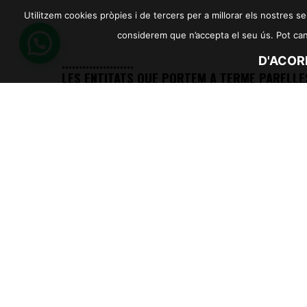
Utilitzem cookies pròpies i de tercers per a millorar els nostres ser
considerem que n’accepta el seu ús. Pot canvi
.....................
D'ACOR
LES ENTITATS QUE PORTEM A TERME PARELLE
ARTÍSTIQUES, VOLEM FER CONSTAR EL NOSTR
RECONEIXEMENT I AGRAÏMENT A TOTES
AQUELLES PERSONES QUE PARTICIPEN EN EL
PROJECTE.
COPYRIGHT © 2026
PARELLES ARTÍSTIQU